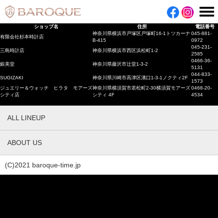
ショップ名
住所
電話番号
神奈川県横浜市戸塚区戸塚町16-1トツカーナ
045-881-
有限会社杉本時計店
B-415
0972
045-231-
三島時計店
神奈川県横浜市西区浜松町1-2
2585
0466-36-
銀美堂
神奈川県藤沢市辻堂1-3-2
5131
044-833-
SUGIZAKI
神奈川県川崎市高津区溝口1-3-1ノクティ2F
1573
ジュエリー＆ウォッチ ヒラタ モアーズ
神奈川県横須賀市若松町2-30横須賀モアーズ
0468-20-
シティ店
シティ 4F
4534
ALL LINEUP
ABOUT US
(C)2021 baroque-time.jp