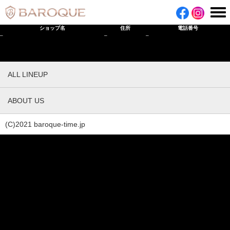
ショップ名
住所
電話番号
–
–
–
ALL LINEUP
ABOUT US
(C)2021 baroque-time.jp